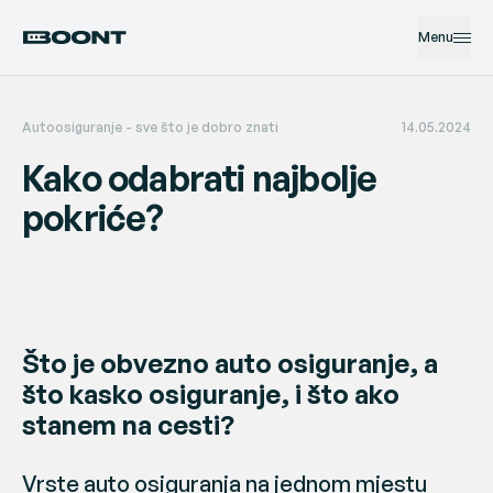
Menu
Autoosiguranje - sve što je dobro znati
14.05.2024
Auto osiguranje
Kako odabrati najbolje
Preporuči i zaradi
O nama
pokriće?
Boont corner
Štete
Što je obvezno auto osiguranje, a
Ostali linkovi
što kasko osiguranje, i što ako
Prijavi se
Registriraj se
stanem na cesti?
Često postavljana pitanja
Kontakt
Vrste auto osiguranja na jednom mjestu
Preporuči i zaradi