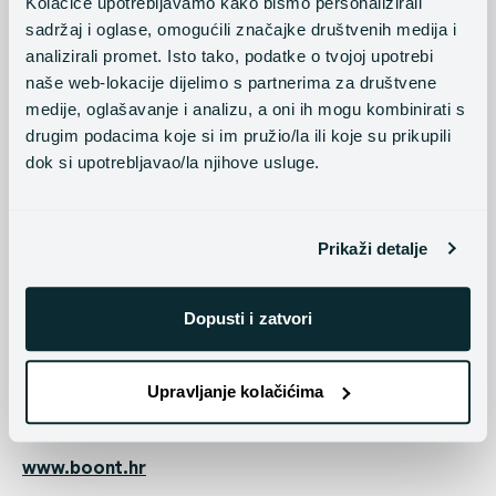
Kolačiće upotrebljavamo kako bismo personalizirali
Što je još korisno imati?
sadržaj i oglase, omogućili značajke društvenih medija i
analizirali promet. Isto tako, podatke o tvojoj upotrebi
Autoasistencija, odnosno "vuča vozila" je iznimno
naše web-lokacije dijelimo s partnerima za društvene
praktično pokriće koje olakšava nezgodne trenutke
medije, oglašavanje i analizu, a oni ih mogu kombinirati s
kada auto stane nasred puta. Kod nas možeš izabrati
drugim podacima koje si im pružio/la ili koje su prikupili
između pokrića za Hrvatsku ako ne putuješ izvan
granica i pokriće Europe za sva tvoja europska
dok si upotrebljavao/la njihove usluge.
putovanja.
Osiguranje od nezgode vozača i putnika je već
Prikaži detalje
godinama standardno uključeno u sve police auto
osiguranja - i mi smatramo da je to dobro imati pa je i
kod nas uključeno u oba paketa.
Dopusti i zatvori
Kako mogu ugovoriti autoosiguranje?
Upravljanje kolačićima
Vrlo jednostavno – Boont auto osiguranje je moguće
ugovoriti na ovoj poveznici:
www.boont.hr