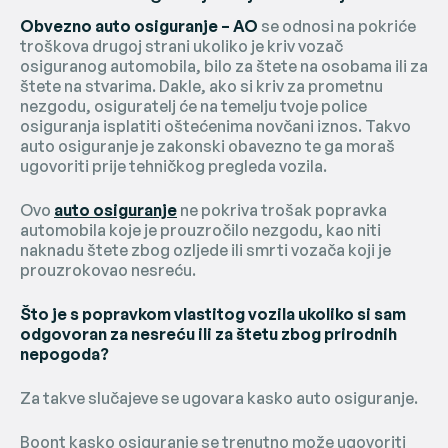
Društvene mreže
Obvezno auto osiguranje – AO
se odnosi na pokriće
troškova drugoj strani ukoliko je kriv vozač
osiguranog automobila, bilo za štete na osobama ili za
štete na stvarima. Dakle, ako si kriv za prometnu
nezgodu, osiguratelj će na temelju tvoje police
osiguranja isplatiti oštećenima novčani iznos. Takvo
auto osiguranje je zakonski obavezno te ga moraš
ugovoriti prije tehničkog pregleda vozila.
Ovo
auto osiguranje
ne pokriva trošak popravka
automobila koje je prouzročilo nezgodu, kao niti
naknadu štete zbog ozljede ili smrti vozača koji je
prouzrokovao nesreću.
Što je s popravkom vlastitog vozila ukoliko si sam
odgovoran za nesreću ili za štetu zbog prirodnih
nepogoda?
Za takve slučajeve se ugovara kasko auto osiguranje.
Boont kasko osiguranje se trenutno može ugovoriti