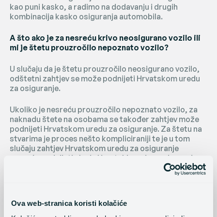
kao puni kasko, a radimo na dodavanju i drugih
kombinacija kasko osiguranja automobila.
A što ako je za nesreću krivo neosigurano vozilo ili
mi je štetu prouzročilo nepoznato vozilo?
U slučaju da je štetu prouzročilo neosigurano vozilo,
odštetni zahtjev se može podnijeti Hrvatskom uredu
za osiguranje.
Ukoliko je nesreću prouzročilo nepoznato vozilo, za
naknadu štete na osobama se također zahtjev može
podnijeti Hrvatskom uredu za osiguranje. Za štetu na
stvarima je proces nešto kompliciraniji te je u tom
slučaju zahtjev Hrvatskom uredu za osiguranje
moguće podnijeti ako je Hrvatski ured za osiguranje
isplatio naknadu nekome od sudionika te prometne
nesreće zbog smrti ili teških tjelesnih ozljeda koje su
zahtijevale bolničko liječenje. Također, za materijalne
štete se primjenjuje vlastito učešće u šteti, odnosno
Ova web-stranica koristi kolačiće
franšiza.